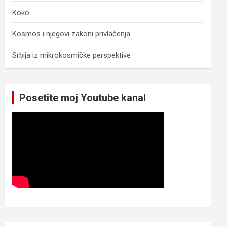
Koko
Kosmos i njegovi zakoni privlačenja
Srbija iz mikrokosmičke perspektive
Posetite moj Youtube kanal