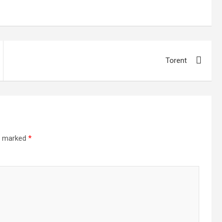
Torent
re marked
*