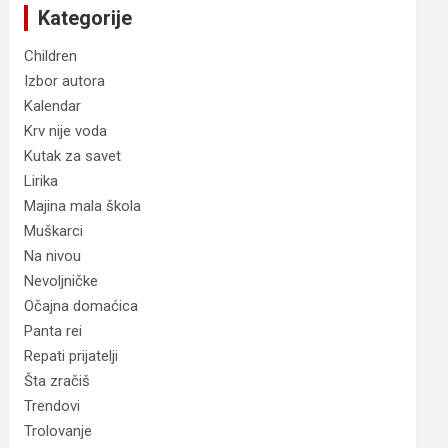
Kategorije
Children
Izbor autora
Kalendar
Krv nije voda
Kutak za savet
Lirika
Majina mala škola
Muškarci
Na nivou
Nevoljničke
Očajna domaćica
Panta rei
Repati prijatelji
Šta zračiš
Trendovi
Trolovanje