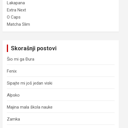
Lakapana
Extra Next
O Caps
Matcha Slim
Skorašnji postovi
Šio mi ga Đura
Fenix
Sipajte mi još jedan viski
Alpsko
Majina mala škola nauke
Zamka