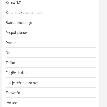
Svi na “M”
Sistematizacija smrada
Đačke ekskurzije
Propali planovi
Proton
Oto
Tačka
Elegični haiku
Luk je rešenje za sve
Tetovaža
Pčelice