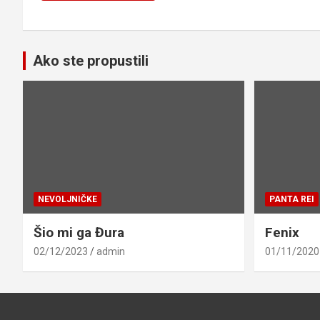
Ako ste propustili
NEVOLJNIČKE
PANTA REI
Šio mi ga Đura
Fenix
02/12/2023
admin
01/11/2020