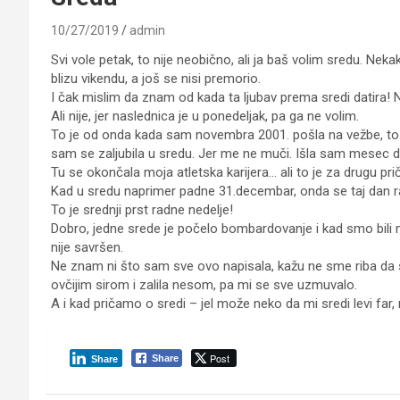
10/27/2019
admin
Svi vole petak, to nije neobično, ali ja baš volim sredu. Nek
blizu vikendu, a još se nisi premorio.
I čak mislim da znam od kada ta ljubav prema sredi datira! N
Ali nije, jer naslednica je u ponedeljak, pa ga ne volim.
To je od onda kada sam novembra 2001. pošla na vežbe, to 
sam se zaljubila u sredu. Jer me ne muči. Išla sam mesec d
Tu se okončala moja atletska karijera… ali to je za drugu pri
Kad u sredu naprimer padne 31.decembar, onda se taj dan rad
To je srednji prst radne nedelje!
Dobro, jedne srede je počelo bombardovanje i kad smo bili ma
nije savršen.
Ne znam ni što sam sve ovo napisala, kažu ne sme riba da s
ovčijim sirom i zalila nesom, pa mi se sve uzmuvalo.
A i kad pričamo o sredi – jel može neko da mi sredi levi far
Post
Share
Share