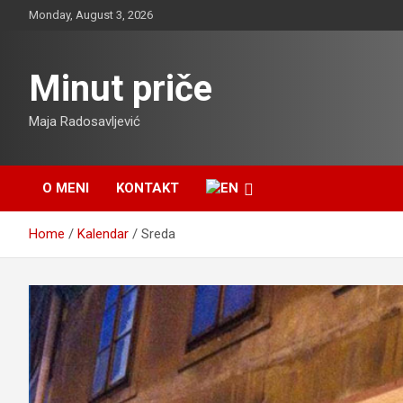
Skip
Monday, August 3, 2026
to
content
Minut priče
Maja Radosavljević
O MENI
KONTAKT
Home
Kalendar
Sreda