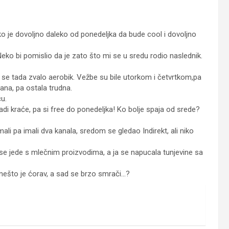
ako je dovoljno daleko od ponedeljka da bude cool i dovoljno
eko bi pomislio da je zato što mi se u sredu rodio naslednik.
se tada zvalo aerobik. Vežbe su bile utorkom i četvrtkom,pa
ana, pa ostala trudna.
ču.
i kraće, pa si free do ponedeljka! Ko bolje spaja od srede?
li pa imali dva kanala, sredom se gledao Indirekt, ali niko
e jede s mlečnim proizvodima, a ja se napucala tunjevine sa
, nešto je ćorav, a sad se brzo smrači…?