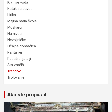
Krv nije voda
Kutak za savet
Lirika
Majina mala škola
Muškarci
Na nivou
Nevoljničke
Očajna domaćica
Panta rei
Repati prijatelji
Šta zračiš
Trendovi
Trolovanje
Ako ste propustili