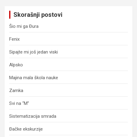
Skorašnji postovi
Šio mi ga Đura
Fenix
Sipajte mi još jedan viski
Alpsko
Majina mala škola nauke
Zamka
Svi na “M”
Sistematizacija smrada
Đačke ekskurzije