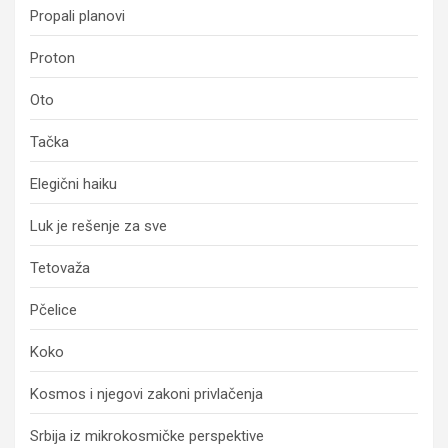
Propali planovi
Proton
Oto
Tačka
Elegični haiku
Luk je rešenje za sve
Tetovaža
Pčelice
Koko
Kosmos i njegovi zakoni privlačenja
Srbija iz mikrokosmičke perspektive