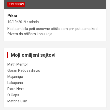
TRENDOVI
Piksi
10/19/2019
admin
Kad sam bila peti osnovne otišla sam prvi put sama kod
frizera da ošišam kosu koja…
Moji omiljeni sajtovi
Math Mentor
Goran Radosavljević
Majamigo
Lakapana
Extra Next
O Caps
Matcha Slim