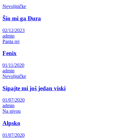
Nevoljničke
Šio mi ga Đura
02/12/2023
admin
Panta rei
Fenix
01/11/2020
admin
Nevoljničke
Sipajte mi još jedan viski
01/07/2020
admin
Na nivou
Alpsko
01/07/2020