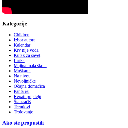
Kategorije
Children
Izbor autora
Kalendar
Krv nije voda
Kutak za savet
Lirika
Majina mala škola
Muškarci
Na nivou
Nevoljničke
Očajna domaćica
Panta rei
Repati prijatelji
Šta zračiš
Trendovi
Trolovanje
Ako ste propustili