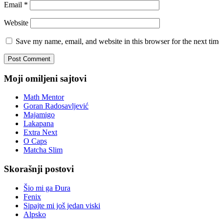
Email
*
Website
Save my name, email, and website in this browser for the next ti
Moji omiljeni sajtovi
Math Mentor
Goran Radosavljević
Majamigo
Lakapana
Extra Next
O Caps
Matcha Slim
Skorašnji postovi
Šio mi ga Đura
Fenix
Sipajte mi još jedan viski
Alpsko