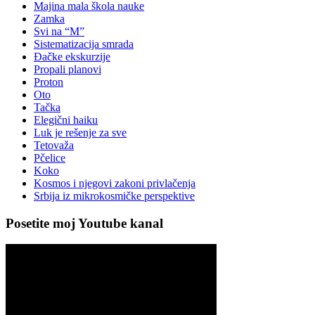
Majina mala škola nauke
Zamka
Svi na “M”
Sistematizacija smrada
Đačke ekskurzije
Propali planovi
Proton
Oto
Tačka
Elegični haiku
Luk je rešenje za sve
Tetovaža
Pčelice
Koko
Kosmos i njegovi zakoni privlačenja
Srbija iz mikrokosmičke perspektive
Posetite moj Youtube kanal