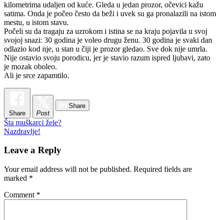
kilometrima udaljen od kuće. Gleda u jedan prozor, očevici kažu
satima. Onda je počeo često da beži i uvek su ga pronalazili na istom
mestu, u istom stavu.
Počeli su da tragaju za uzrokom i istina se na kraju pojavila u svoj
svojoj snazi: 30 godina je voleo drugu ženu. 30 godina je svaki dan
odlazio kod nje, u stan u čiji je prozor gledao. Sve dok nije umrla.
Nije ostavio svoju porodicu, jer je stavio razum ispred ljubavi, zato
je mozak oboleo.
Ali je srce zapamtilo.
Share
Share
Post
Post
Šta muškarci žele?
Nazdravlje!
navigation
Leave a Reply
Your email address will not be published.
Required fields are
marked
*
Comment
*