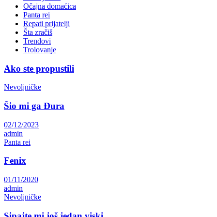
Očajna domaćica
Panta rei
Repati prijatelji
Šta zračiš
Trendovi
Trolovanje
Ako ste propustili
Nevoljničke
Šio mi ga Đura
02/12/2023
admin
Panta rei
Fenix
01/11/2020
admin
Nevoljničke
Sipajte mi još jedan viski