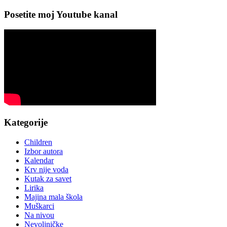
Posetite moj Youtube kanal
Kategorije
Children
Izbor autora
Kalendar
Krv nije voda
Kutak za savet
Lirika
Majina mala škola
Muškarci
Na nivou
Nevoljničke