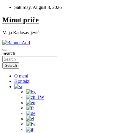
Skip
Saturday, August 8, 2026
to
content
Minut priče
Maja Radosavljević
Search
Search
O meni
Kontakt