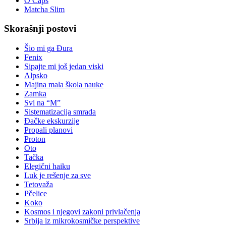
O Caps
Matcha Slim
Skorašnji postovi
Šio mi ga Đura
Fenix
Sipajte mi još jedan viski
Alpsko
Majina mala škola nauke
Zamka
Svi na “M”
Sistematizacija smrada
Đačke ekskurzije
Propali planovi
Proton
Oto
Tačka
Elegični haiku
Luk je rešenje za sve
Tetovaža
Pčelice
Koko
Kosmos i njegovi zakoni privlačenja
Srbija iz mikrokosmičke perspektive