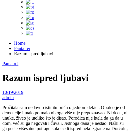
Home
Panta rei
Razum ispred ljubavi
Panta rei
Razum ispred ljubavi
10/19/2019
admin
Pročitala sam nedavno istinitu priču o jednom dekici. Oboleo je od
demencije i malo po malo nikoga više nije prepoznavao. Ni decu, ni
unuke, živeo je utoliko što je disao. Porodica nije htela da ga da u
dom, već su ga negovali i čuvali. Jednoga dana je nestao. Našli su
ga posle višesatne potrage kako sedi ispred neke zgrade na Dorćolu,