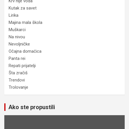
Krv nije voda
Kutak za savet
Lirika
Majina mala škola
Muškarci
Na nivou
Nevoljničke
Očajna domaćica
Panta rei
Repati prijatelji
Šta zračiš
Trendovi
Trolovanje
Ako ste propustili