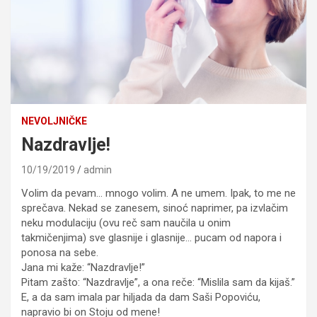
NEVOLJNIČKE
Nazdravlje!
10/19/2019
admin
Volim da pevam… mnogo volim. A ne umem. Ipak, to me ne
sprečava. Nekad se zanesem, sinoć naprimer, pa izvlačim
neku modulaciju (ovu reč sam naučila u onim
takmičenjima) sve glasnije i glasnije… pucam od napora i
ponosa na sebe.
Jana mi kaže: “Nazdravlje!”
Pitam zašto: “Nazdravlje”, a ona reče: “Mislila sam da kijaš.”
E, a da sam imala par hiljada da dam Saši Popoviću,
napravio bi on Stoju od mene!