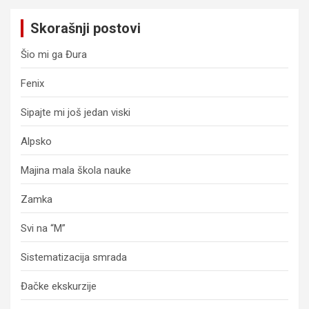
Skorašnji postovi
Šio mi ga Đura
Fenix
Sipajte mi još jedan viski
Alpsko
Majina mala škola nauke
Zamka
Svi na “M”
Sistematizacija smrada
Đačke ekskurzije