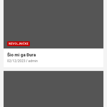
NEVOLJNIČKE
Šio mi ga Đura
02/12/2023
admin