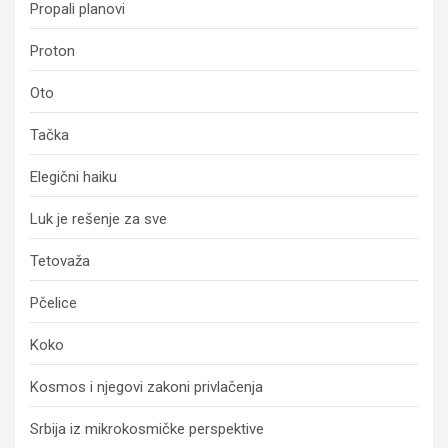
Propali planovi
Proton
Oto
Tačka
Elegični haiku
Luk je rešenje za sve
Tetovaža
Pčelice
Koko
Kosmos i njegovi zakoni privlačenja
Srbija iz mikrokosmičke perspektive