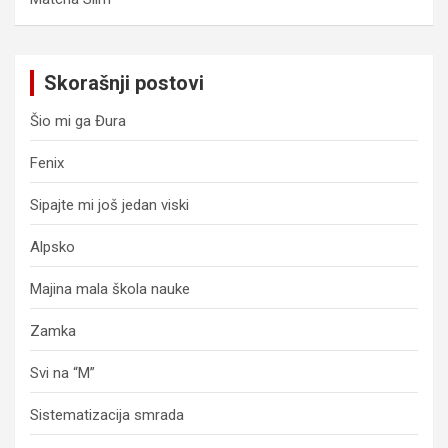
Skorašnji postovi
Šio mi ga Đura
Fenix
Sipajte mi još jedan viski
Alpsko
Majina mala škola nauke
Zamka
Svi na “M”
Sistematizacija smrada