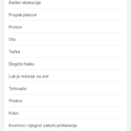
Đačke ekskurzije
Propali planovi
Proton
Oto
Tačka
Elegični haiku
Luk je rešenje za sve
Tetovaža
Pčelice
Koko
Kosmos i njegovi zakoni privlačenja