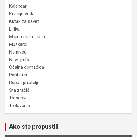
Kalendar
Krv nije voda
Kutak za savet
Lirika
Majina mala škola
Muškarci
Na nivou
Nevoljničke
Očajna domaćica
Panta rei
Repati prijatelji
Šta zračiš
Trendovi
Trolovanje
Ako ste propustili