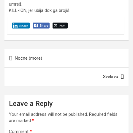
umreš.
KILL-ION, jer ubija dok ga brojiš.
Post
Share
Share
Post
Noćne (more)
navigation
Svekrva
Leave a Reply
Your email address will not be published.
Required fields
are marked
*
Comment
*