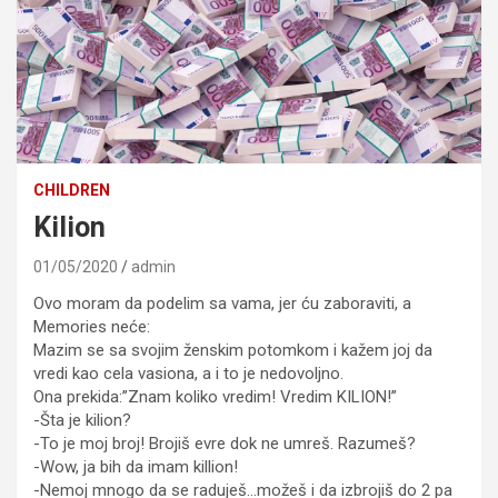
CHILDREN
Kilion
01/05/2020
admin
Ovo moram da podelim sa vama, jer ću zaboraviti, a
Memories neće:
Mazim se sa svojim ženskim potomkom i kažem joj da
vredi kao cela vasiona, a i to je nedovoljno.
Ona prekida:”Znam koliko vredim! Vredim KILION!”
-Šta je kilion?
-To je moj broj! Brojiš evre dok ne umreš. Razumeš?
-Wow, ja bih da imam killion!
-Nemoj mnogo da se raduješ…možeš i da izbrojiš do 2 pa