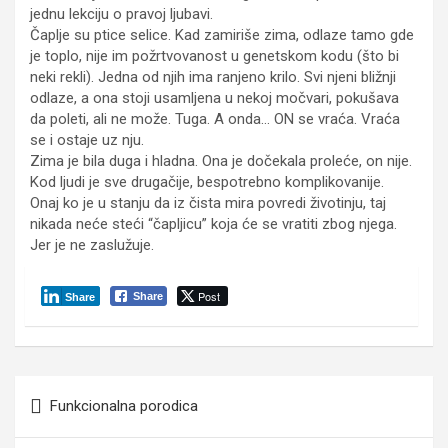
jednu lekciju o pravoj ljubavi.
Čaplje su ptice selice. Kad zamiriše zima, odlaze tamo gde
je toplo, nije im požrtvovanost u genetskom kodu (što bi
neki rekli). Jedna od njih ima ranjeno krilo. Svi njeni bližnji
odlaze, a ona stoji usamljena u nekoj močvari, pokušava
da poleti, ali ne može. Tuga. A onda… ON se vraća. Vraća
se i ostaje uz nju.
Zima je bila duga i hladna. Ona je dočekala proleće, on nije.
Kod ljudi je sve drugačije, bespotrebno komplikovanije.
Onaj ko je u stanju da iz čista mira povredi životinju, taj
nikada neće steći “čapljicu” koja će se vratiti zbog njega.
Jer je ne zaslužuje.
Post
Share
Share
Post
Funkcionalna porodica
navigation