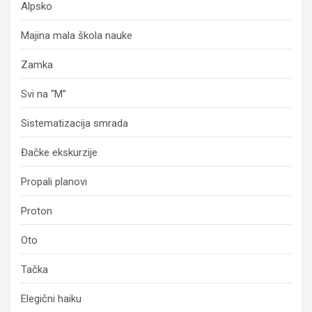
Alpsko
Majina mala škola nauke
Zamka
Svi na “M”
Sistematizacija smrada
Đačke ekskurzije
Propali planovi
Proton
Oto
Tačka
Elegični haiku