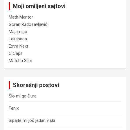
Moji omiljeni sajtovi
Math Mentor
Goran Radosavljević
Majamigo
Lakapana
Extra Next
O Caps
Matcha Slim
Skorašnji postovi
Šio mi ga Đura
Fenix
Sipajte mi još jedan viski