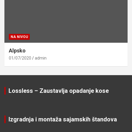
NA NIVOU
Alpsko
01/07/2020
admin
Lossless – Zaustavlja opadanje kose
Izgradnja i montaža sajamskih štandova