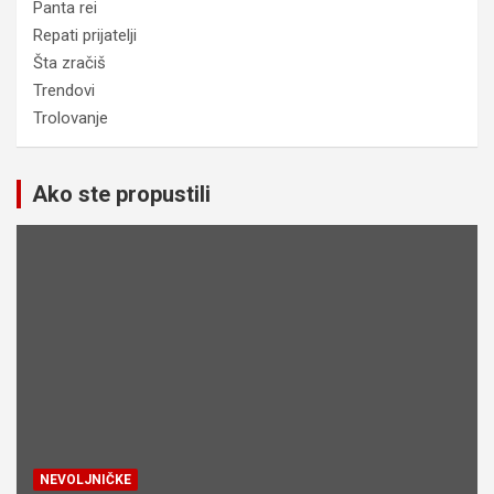
Panta rei
Repati prijatelji
Šta zračiš
Trendovi
Trolovanje
Ako ste propustili
NEVOLJNIČKE