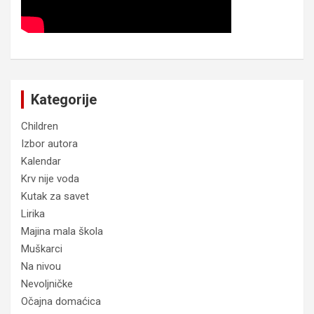
Kategorije
Children
Izbor autora
Kalendar
Krv nije voda
Kutak za savet
Lirika
Majina mala škola
Muškarci
Na nivou
Nevoljničke
Očajna domaćica