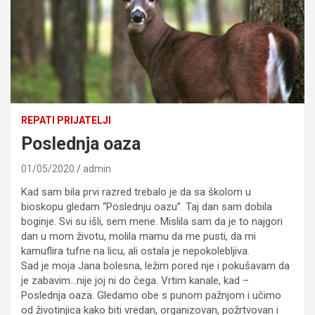
REPATI PRIJATELJI
Poslednja oaza
01/05/2020
admin
Kad sam bila prvi razred trebalo je da sa školom u
bioskopu gledam “Poslednju oazu”. Taj dan sam dobila
boginje. Svi su išli, sem mene. Mislila sam da je to najgori
dan u mom životu, molila mamu da me pusti, da mi
kamuflira tufne na licu, ali ostala je nepokolebljiva.
Sad je moja Jana bolesna, ležim pored nje i pokušavam da
je zabavim…nije joj ni do čega. Vrtim kanale, kad –
Poslednja oaza. Gledamo obe s punom pažnjom i učimo
od životinjica kako biti vredan, organizovan, požrtvovan i