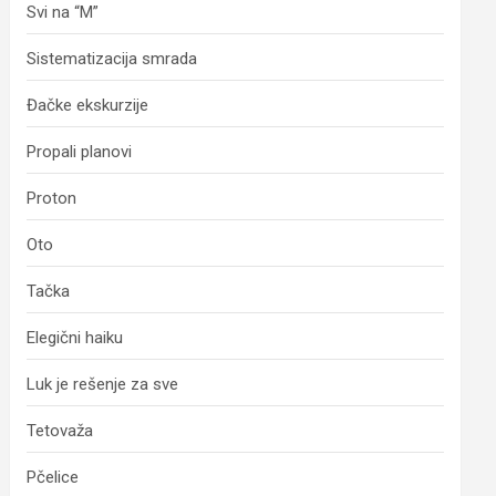
Svi na “M”
Sistematizacija smrada
Đačke ekskurzije
Propali planovi
Proton
Oto
Tačka
Elegični haiku
Luk je rešenje za sve
Tetovaža
Pčelice