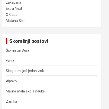
Lakapana
Extra Next
O Caps
Matcha Slim
Skorašnji postovi
Šio mi ga Đura
Fenix
Sipajte mi još jedan viski
Alpsko
Majina mala škola nauke
Zamka