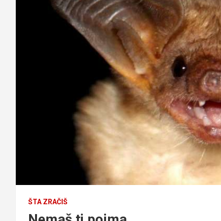
ŠTA ZRAČIŠ
Nemaš ti pojma