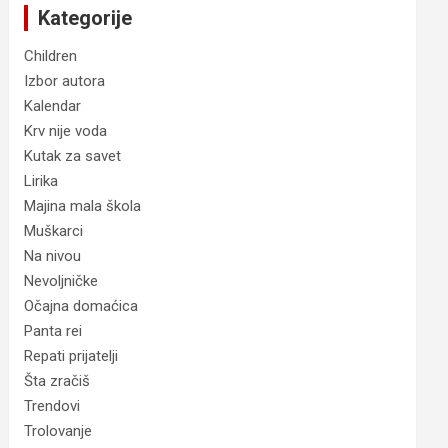
Kategorije
Children
Izbor autora
Kalendar
Krv nije voda
Kutak za savet
Lirika
Majina mala škola
Muškarci
Na nivou
Nevoljničke
Očajna domaćica
Panta rei
Repati prijatelji
Šta zračiš
Trendovi
Trolovanje