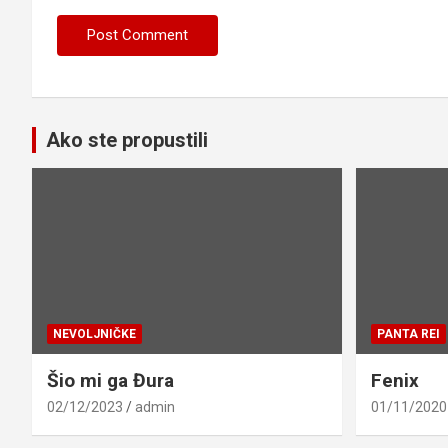
Ako ste propustili
NEVOLJNIČKE
PANTA REI
Šio mi ga Đura
Fenix
02/12/2023
admin
01/11/2020