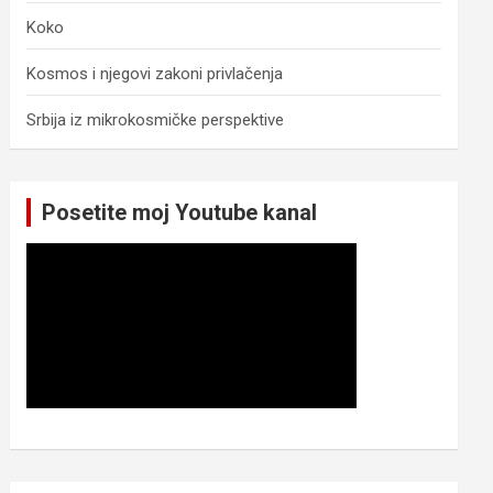
Koko
Kosmos i njegovi zakoni privlačenja
Srbija iz mikrokosmičke perspektive
Posetite moj Youtube kanal