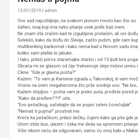
12/01/2019
admin
Ovo sad najozbiljnije, na svakom javnom mestu kao što su: a
šalteri, onaj koji ima neko pitanje uvek priđe baš meni.
Ne znam šta zračim kad te izgubljene privlačim, ali oni dođu
Selekšn, kako da dođu do Slavije, zašto pušim, gde sam kupila
multibenking bankomat i kako nema kad u Novom sadu ima, g
koliko sam platila te jabuke…
I tako, prilazi jutros staramajka stanici i od 15 ljudi bira po
Obraća mi se glasom od čije frekvencije slepi miševi umiru
Cikne: “Gde je glavna pošta?”
Kažem: “To vam je Kamena zgrada u Takovskoj, ili vam mož
Vrisne na onim megahercima što prže srednje uvo: “Ne bre,
Kažem strpljivo – pošta vam je preko puta, prođete pored p
“Kako da pređem??!!” urla.
“Evo pešačkog, sačekajte da se pojavi zeleni čovečuljak”
“Nemaš ti pojma!” prostreli me.
Kreće ka pešačkom, prilazi dečku, čujem kako ga pita gde j
Utom stiže bus, ulazim i čeka me deda sa spremnim pitanj
Više nikom neću da odgovaram, samo ću onoj babi u Maksiju