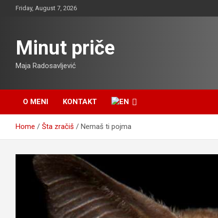
Skip
Friday, August 7, 2026
to
content
Minut priče
Maja Radosavljević
O MENI
KONTAKT
Home
Šta zračiš
Nemaš ti pojma