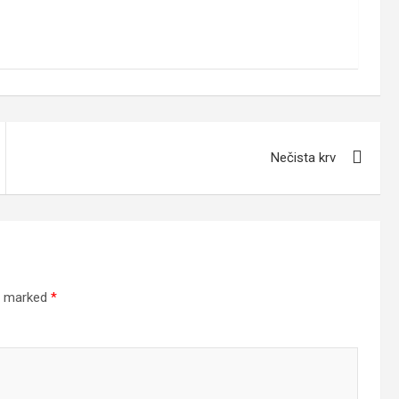
Nečista krv
re marked
*