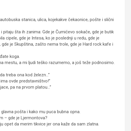
utobuska stanica, ulica, kojekakve čekaonice, pošte i slični
 i pitaju šta ih zanima: Gde je Čumićevo sokače, gde je butik
 cipele, gde je Intesa, ko je poslednji u redu, gde je
de je Skupština, zašto nema trole, gde je Hard rock kafe i
gađate koga.
 na mestu, a mi ljudi teško razumemo, a još teže podnosimo.
da treba ona kod železn…”
 ima ovde predstavništvo!”
ijace, pa na prvom platou…”
e glavna pošta i kako mu puca bubna opna.
em – gde je Ljermontova?
 opet da merim tikvice jer ona kaže da sam zlatna.