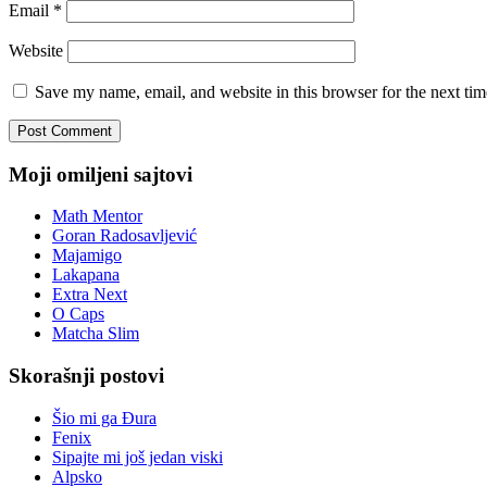
Email
*
Website
Save my name, email, and website in this browser for the next ti
Moji omiljeni sajtovi
Math Mentor
Goran Radosavljević
Majamigo
Lakapana
Extra Next
O Caps
Matcha Slim
Skorašnji postovi
Šio mi ga Đura
Fenix
Sipajte mi još jedan viski
Alpsko