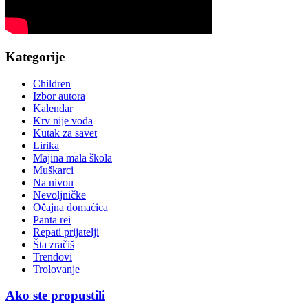
Kategorije
Children
Izbor autora
Kalendar
Krv nije voda
Kutak za savet
Lirika
Majina mala škola
Muškarci
Na nivou
Nevoljničke
Očajna domaćica
Panta rei
Repati prijatelji
Šta zračiš
Trendovi
Trolovanje
Ako ste propustili