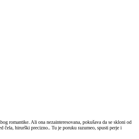
bog romantike. Ali ona nezainteresovana, pokušava da se skloni od
ed čela, hirurški precizno.. Tu je poruku razumeo, spusti perje i