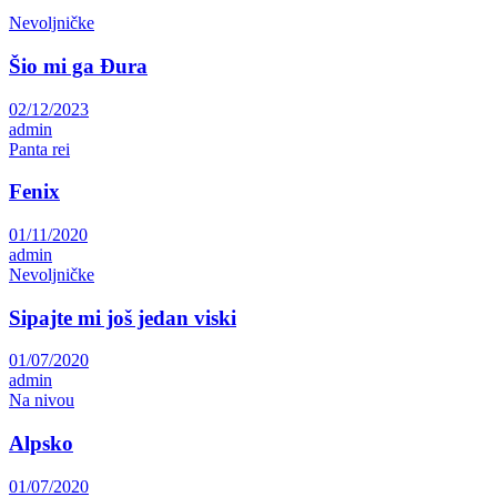
Nevoljničke
Šio mi ga Đura
02/12/2023
admin
Panta rei
Fenix
01/11/2020
admin
Nevoljničke
Sipajte mi još jedan viski
01/07/2020
admin
Na nivou
Alpsko
01/07/2020