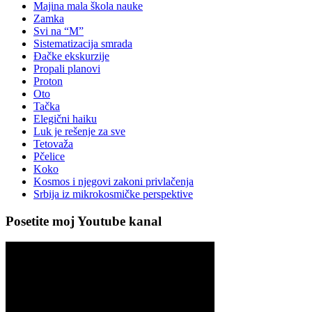
Majina mala škola nauke
Zamka
Svi na “M”
Sistematizacija smrada
Đačke ekskurzije
Propali planovi
Proton
Oto
Tačka
Elegični haiku
Luk je rešenje za sve
Tetovaža
Pčelice
Koko
Kosmos i njegovi zakoni privlačenja
Srbija iz mikrokosmičke perspektive
Posetite moj Youtube kanal