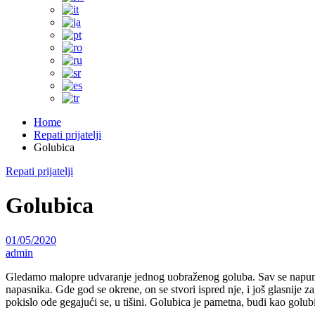
Home
Repati prijatelji
Golubica
Repati prijatelji
Golubica
01/05/2020
admin
Gledamo malopre udvaranje jednog uobraženog goluba. Sav se napumpao
napasnika. Gde god se okrene, on se stvori ispred nje, i još glasnije za
pokislo ode gegajući se, u tišini. Golubica je pametna, budi kao golub