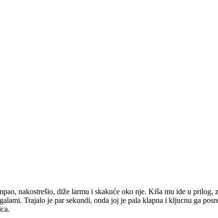
, nakostrešio, diže larmu i skakuće oko nje. Kiša mu ide u prilog, z
galami. Trajalo je par sekundi, onda joj je pala klapna i kljucnu ga posr
ica.