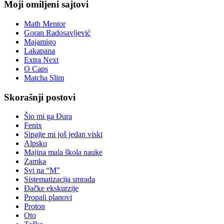
Moji omiljeni sajtovi
Math Mentor
Goran Radosavljević
Majamigo
Lakapana
Extra Next
O Caps
Matcha Slim
Skorašnji postovi
Šio mi ga Đura
Fenix
Sipajte mi još jedan viski
Alpsko
Majina mala škola nauke
Zamka
Svi na “M”
Sistematizacija smrada
Đačke ekskurzije
Propali planovi
Proton
Oto