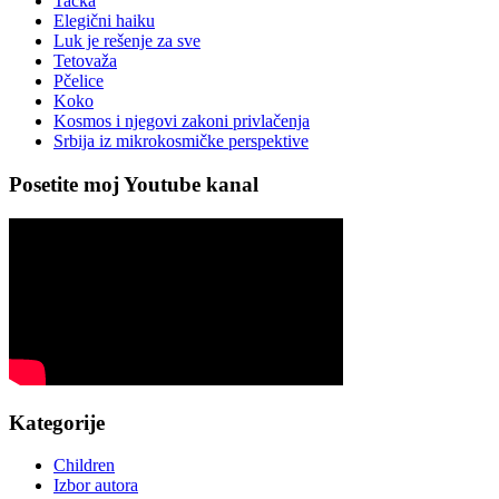
Tačka
Elegični haiku
Luk je rešenje za sve
Tetovaža
Pčelice
Koko
Kosmos i njegovi zakoni privlačenja
Srbija iz mikrokosmičke perspektive
Posetite moj Youtube kanal
Kategorije
Children
Izbor autora