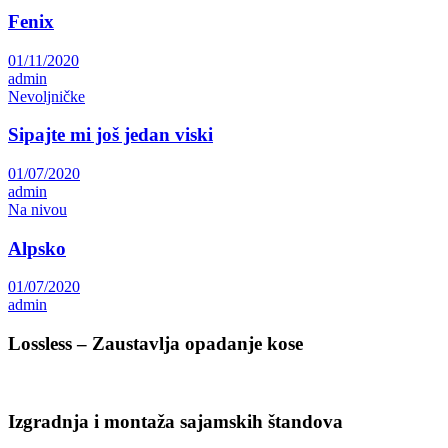
Fenix
01/11/2020
admin
Nevoljničke
Sipajte mi još jedan viski
01/07/2020
admin
Na nivou
Alpsko
01/07/2020
admin
Lossless – Zaustavlja opadanje kose
Izgradnja i montaža sajamskih štandova