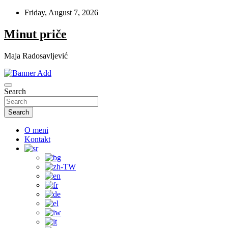
Skip
Friday, August 7, 2026
to
content
Minut priče
Maja Radosavljević
Search
Search
O meni
Kontakt