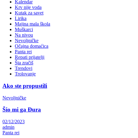
Kalendar
Krv nije voda
Kutak za savet
Lirika
Majina mala škola
Muškarci
Na nivou
Nevoljničke
Očajna domaćica
Panta rei
Repati prijatelji
Šta zračiš
Trendovi
Trolovanje
Ako ste propustili
Nevoljničke
Šio mi ga Đura
02/12/2023
admin
Panta rei