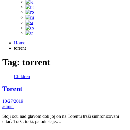
Home
torrent
Tag:
torrent
Children
Torent
10/27/2019
admin
Stoji ocu nad glavom dok joj on na Torentu traži sinhronizovani
crtać. Traži, traži, pa odustaje:…