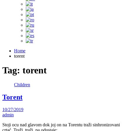
Home
torent
Tag:
torent
Children
Torent
10/27/2019
admin
Stoji ocu nad glavom dok joj on na Torentu traži sinhronizovani
crtać. Traži, traži, pa odustaje:…