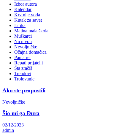
Izbor autora
Kalendar
Krv nije voda
Kutak za savet
Lirika
Majina mala škola
Muškarci
Na nivou
Nevoljničke
Očajna domaćica
Panta rei
Repati prijatelji
Šta zračiš
Trendovi
Trolovanje
Ako ste propustili
Nevoljničke
Šio mi ga Đura
02/12/2023
admin