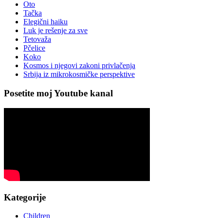
Oto
Tačka
Elegični haiku
Luk je rešenje za sve
Tetovaža
Pčelice
Koko
Kosmos i njegovi zakoni privlačenja
Srbija iz mikrokosmičke perspektive
Posetite moj Youtube kanal
Kategorije
Children