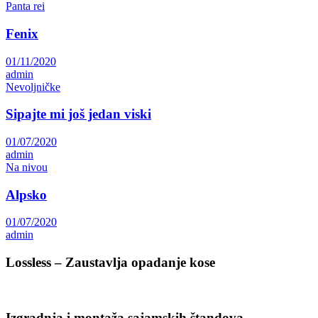
Panta rei
Fenix
01/11/2020
admin
Nevoljničke
Sipajte mi još jedan viski
01/07/2020
admin
Na nivou
Alpsko
01/07/2020
admin
Lossless – Zaustavlja opadanje kose
Izgradnja i montaža sajamskih štandova