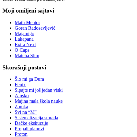
Moji omiljeni sajtovi
Math Mentor
Goran Radosavljević
Majamigo
Lakapana
Extra Next
O Caps
Matcha Slim
Skorašnji postovi
Šio mi ga Đura
Fenix
Sipajte mi još jedan viski
Alpsko
Majina mala škola nauke
Zamka
Svi na “M”
Sistematizacija smrada
Đačke ekskurzije
Propali planovi
Proton