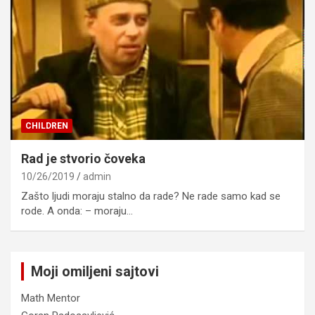
CHILDREN
Rad je stvorio čoveka
10/26/2019
admin
Zašto ljudi moraju stalno da rade? Ne rade samo kad se
rode. A onda: – moraju…
Moji omiljeni sajtovi
Math Mentor