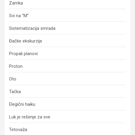
Zamka
Svi na “M”
Sistematizacija smrada
Đačke ekskurzije
Propali planovi
Proton
Oto
Tačka
Elegični haiku
Luk je rešenje za sve
Tetovaža