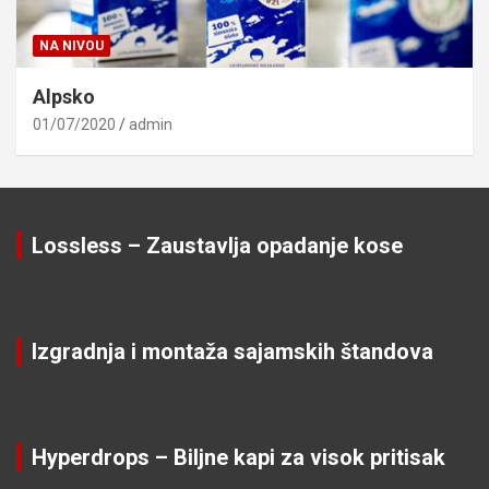
NA NIVOU
Alpsko
01/07/2020
admin
Lossless – Zaustavlja opadanje kose
Izgradnja i montaža sajamskih štandova
Hyperdrops – Biljne kapi za visok pritisak