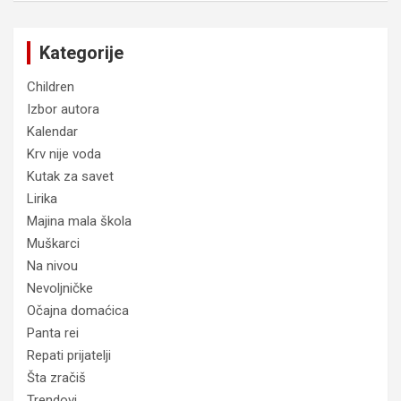
Kategorije
Children
Izbor autora
Kalendar
Krv nije voda
Kutak za savet
Lirika
Majina mala škola
Muškarci
Na nivou
Nevoljničke
Očajna domaćica
Panta rei
Repati prijatelji
Šta zračiš
Trendovi