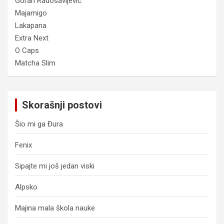
Goran Radosavljević
Majamigo
Lakapana
Extra Next
O Caps
Matcha Slim
Skorašnji postovi
Šio mi ga Đura
Fenix
Sipajte mi još jedan viski
Alpsko
Majina mala škola nauke