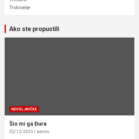
Trolovanje
Ako ste propustili
NEVOLJNIČKE
Šio mi ga Đura
02/12/2023
admin