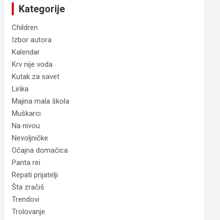
Kategorije
Children
Izbor autora
Kalendar
Krv nije voda
Kutak za savet
Lirika
Majina mala škola
Muškarci
Na nivou
Nevoljničke
Očajna domaćica
Panta rei
Repati prijatelji
Šta zračiš
Trendovi
Trolovanje