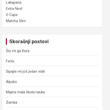
Lakapana
Extra Next
O Caps
Matcha Slim
Skorašnji postovi
Šio mi ga Đura
Fenix
Sipajte mi još jedan viski
Alpsko
Majina mala škola nauke
Zamka