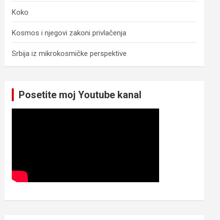
Koko
Kosmos i njegovi zakoni privlačenja
Srbija iz mikrokosmičke perspektive
Posetite moj Youtube kanal