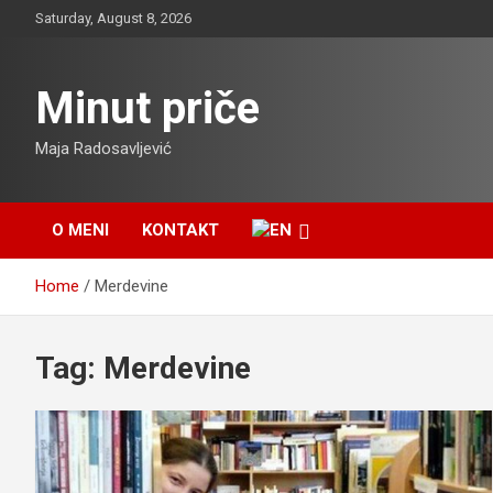
Skip
Saturday, August 8, 2026
to
content
Minut priče
Maja Radosavljević
O MENI
KONTAKT
Home
Merdevine
Tag:
Merdevine