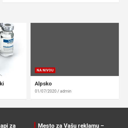
NA NIVOU
ki
Alpsko
01/07/2020
admin
api za
Mesto za Vašu reklamu –