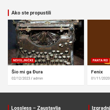
Ako ste propustili
NEVOLJNIČKE
PANTA REI
Šio mi ga Đura
Fenix
02/12/2023
admin
01/11/2020
Lossless – Zaustavlja
Izgradn