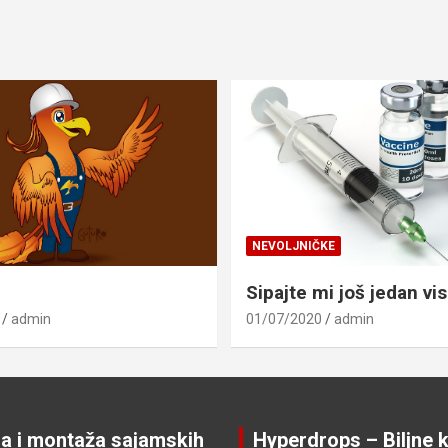
NEVOLJNIČKE
Sipajte mi još jedan vis
admin
01/07/2020
admin
ja i montaža sajamskih
Hyperdrops – Biljne k