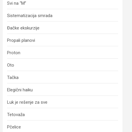
Svi na “M”
Sistematizacija smrada
Đačke ekskurzije
Propali planovi
Proton
Oto
Tačka
Elegični haiku
Luk je rešenje za sve
Tetovaža
Pčelice